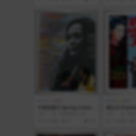
类 别 爱...
语 言 普...
DVD
剧情
DVD
剧情
不再有春天.Spring Comes
碧云天.Posteri
Not Again.1974.国语.中字.
plexity.197
◎片 名 不再有春天 ◎年
◎片 名 碧云
DVD5-Hoker
D5-Hoker
代 1974 ◎产 地 中国香港 ◎
976 ◎产 地
16 小时前
25
100
17 小时前
类 别 ...
别 剧情...