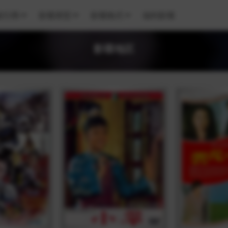
发行商
影碟类型
影碟格式
福利影碟
影碟地区