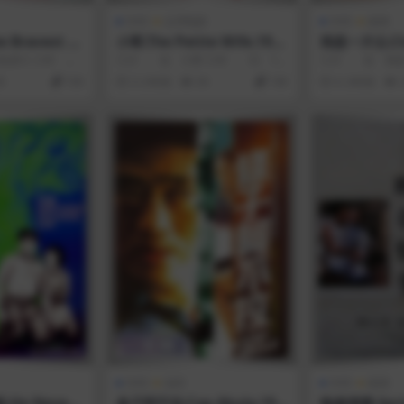
DVD
台湾电影
DVD
剧情
Bravest R
小翠.The Petite Wife.197
我是一片云.Clo
0.国语.中字.DV
0.国语.中字.DVD5-Hoker
nce.1977.国
林龙虎斗 ◎年
◎片 名 小翠 ◎年 代 19
◎片 名 我
Hoker
 地 中国台湾 ◎
70 ◎产 地 中国台湾 ◎类
代 1977 ◎
8
100
3 小时前
34
100
4 小时前
别 喜剧 ...
类 别 ...
DVD
动作
DVD
剧情
He Never
条子阿不拉.Cop Abula.199
晚春情事.Sprin