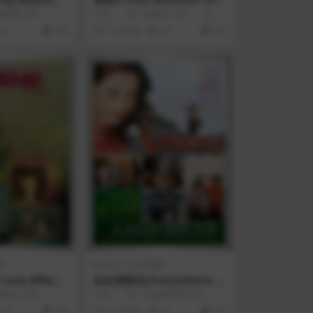
字.DVD5-Hok
9.国语.中字.DVD5-Hoker
春情事 ◎年
◎片 名 铁娘子 ◎年 代 1
产 地 中国台湾/
969 ◎产 地 中国台湾 ◎类
35
100
11 小时前
23
100
别 动作...
影
DVD
台湾电影
ove Affair
处处闻啼鸟.Everywhere Bi
.1977.国语.中
rds Are Singing.1978.国
向彩虹 ◎年
◎片 名 处处闻啼鸟 ◎年
er
语.中字.DVD5-Hoker
产 地 中国台湾 ◎
代 1978 ◎产 地 中国台湾 ◎
24
100
15 小时前
22
100